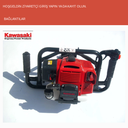
HOŞGELDIN ZIYARETÇI
GIRIŞ YAPIN
YA DA
KAYIT OLUN
.
BAĞLANTILAR