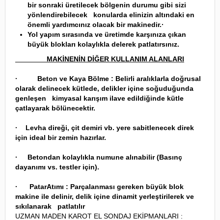
bir sonraki üretilecek bölgenin durumu gibi sizi
yönlendirebilecek konularda elinizin altındaki en
önemli yardımcınız olacak bir makinedir.·
Yol yapım sırasında ve üretimde karşınıza çıkan
büyük blokları kolaylıkla delerek patlatırsınız.
MAKİNENİN DİĞER KULLANIM ALANLARI
·
Beton ve Kaya Bölme :
Belirli aralıklarla doğrusal
olarak delinecek kütlede, delikler içine soğuduğunda
genleşen kimyasal karışım ilave edildiğinde kütle
çatlayarak bölünecektir.
· Levha direği, çit demiri vb. yere sabitlenecek direk
için ideal bir zemin hazırlar.
· Betondan kolaylıkla numune alınabilir (Basınç
dayanımı vs. testler için).
·
PatarAtımı :
Parçalanması gereken büyük blok
makine ile delinir, delik içine dinamit yerleştirilerek ve
sıkılanarak patlatılır
UZMAN MADEN KAROT EL SONDAJ EKİPMANLARI :