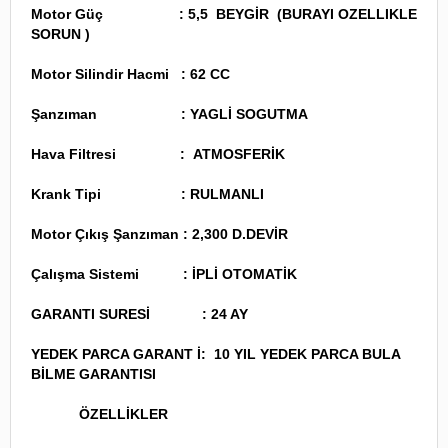
Motor Güç :
5,5 BEYGİR (BURAYI OZELLIKLE
SORUN )
Motor Silindir Hacmi :
62 CC
Şanzıman :
YAGLİ SOGUTMA
Hava Filtresi :
ATMOSFERİK
Krank Tipi :
RULMANLI
Motor Çıkış Şanzıman :
2,300 D.DEVİR
Çalışma Sistemi :
İPLİ OTOMATİK
GARANTI SURESİ : 24 AY
YEDEK PARCA GARANT İ: 10 YIL YEDEK PARCA BULA
BİLME GARANTISI
ÖZELLİKLER