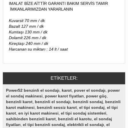
IMALAT BİZE AİTTİR GARANTI BAKIM SERVİS TAMIR
İMKANLARIMIZDAN YARARLANIN
Kuvarsit 70 mm / dk
Bazalt 127 mm / dk
Kumtaşı 130 mm / dk
Dolamit 226 mm / dk
Kireçtaşı 240 mm / dk
Harcanan su miktarı : 14 lt / saat
ETIKETLER:
Power52 benzinli el sondajı
,
karot
,
pover el sondajı
,
power
el sondaj makinesi
,
power karot fiyatları
,
power güç
,
benzinli karot
,
benzinli el sondajı
,
benzinli sondaj
,
benzinli
karot makinesi
,
benzinli sessiz karot
,
el tipi sondaj
,
el tipi
karot
,
en iyi karot makinesi
,
el tipi sondaj sistemleri
,
sahibinden benzinli karot
,
benzinli el karotu
,
el sondaj
fiyatları
,
el tipi benzinli sondaj
,
elektrikli el sondajı
,
el