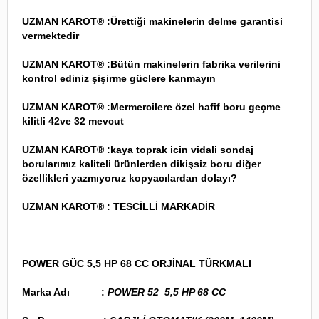
UZMAN KAROT® :Ürettiği makinelerin delme garantisi
vermektedir
UZMAN KAROT® :Bütün makinelerin fabrika verilerini
kontrol ediniz şişirme güclere kanmayın
UZMAN KAROT® :Mermercilere özel hafif boru geçme
kilitli 42ve 32 mevcut
UZMAN KAROT® :kaya toprak icin vidali sondaj
borularımız kaliteli ürünlerden dikişsiz boru diğer
özellikleri yazmıyoruz kopyacılardan dolayı?
UZMAN KAROT® : TESCİLLİ MARKADİR
POWER GÜC 5,5 HP 68 CC ORJİNAL TÜRKMALI
Marka Adı :
POWER 52 5,5 HP 68 CC