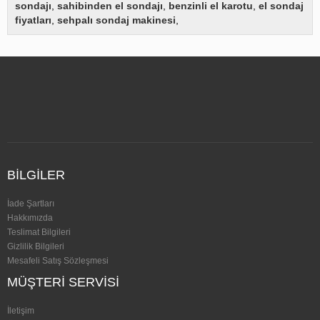
sondajı
,
sahibinden el sondajı
,
benzinli el karotu
,
el sondaj
fiyatları
,
sehpalı sondaj makinesi
,
BILGILER
İade Şartları
Hakkımızda
Teslimat Bilgileri
Gizlilik Bilgileri
Mesafeli Satış Sözleşmesi
MÜŞTERI SERVISI
İletişim