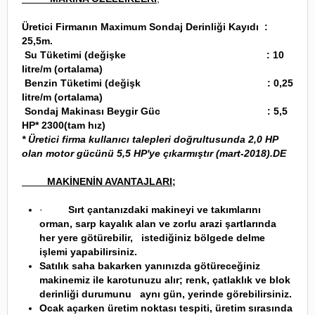
Üretici Firmanın Maximum Sondaj Derinliği Kayıdı :
25,5m.
Su Tüketimi (değişke : 10
litre/m (ortalama)
Benzin Tüketimi (değişk : 0,25
litre/m (ortalama)
Sondaj Makinası Beygir Güc : 5,5
HP* 2300(tam hız)
* Üretici firma kullanıcı talepleri doğrultusunda 2,0 HP
olan motor gücünü 5,5 HP'ye çıkarmıştır (mart-2018).DE
MAKİNENİN AVANTAJLARI
;
·
Sırt çantanızdaki makineyi ve takımlarını
orman, sarp kayalık alan ve zorlu arazi şartlarında
her yere götürebilir, istediğiniz bölgede delme
işlemi yapabilirsiniz.
Satılık saha bakarken yanınızda götüreceğiniz
makinemiz ile karotunuzu alır; renk, çatlaklık ve blok
derinliği durumunu aynı gün, yerinde görebilirsiniz.
Ocak açarken üretim noktası tespiti, üretim sırasında