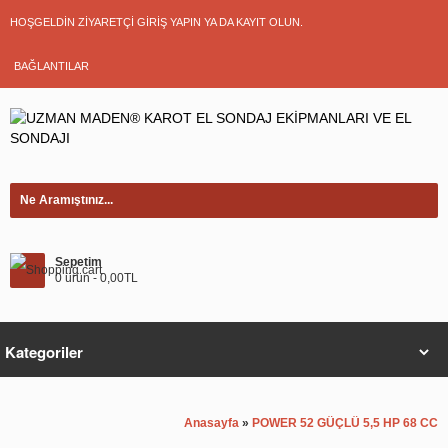
HOŞGELDIN ZIYARETÇI
GIRIŞ YAPIN
YA DA
KAYIT OLUN
.
BAĞLANTILAR
Sepetim
0 ürün - 0,00TL
Anasayfa
»
POWER 52 GÜÇLÜ 5,5 HP 68 CC