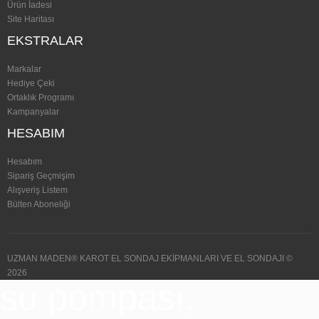
Ürün İadesi
Site Haritası
EKSTRALAR
Markalar
Hediye Çeki
Ortaklık Programı
Kampanyalar
HESABIM
Hesabım
Sipariş Geçmişim
Alışveriş Listem
Bülten Aboneliği
UZMAN MADEN® KAROT EL SONDAJ EKİPMANLARI VE EL SONDAJI ©
2026
su pompası,