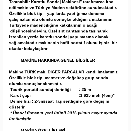
Taşınabilir Karotlu Sondaj Makinesi” tarafımızca ithal
edilmekte ve Türkiye Maden sektörüne sunulmaktadır.
Özellikle blok tipi yapılarda yaptığımız deneme
çalışmalarında olumlu sonuçlar aldığımız makinenin
Türkiyede madenciliğine katkılarının olacağı
düşüncesindeyim. Özel sırt çantasında taşınarak
istenilen yerde karotlu sondaj yapılmasına olanak
sağlamaktadır makinenin hafif portatif olusu işinizi bir
okadar kolaylaştırır
MAKİNE HAKKINDA GENEL BİLGİLER
Makine TÜRK malı. DIGER PARCALAR kendı imalatımız
Özellikle blok tipi mermer ve doğaltaş gruplarında
olumlu sonuçlar alınmıştır.
Teorik portatif sondaj derinliği : 25 m
Karot çapı :1,625 inch (4cm)*
Delme hızı : 2-3m/saat Taş sertligine gore degişim
gösterir
* Üretici firmanın yeni ürünü 2016 yılının mayız ayında
üretilmiştir.
MAKİNA ÖZELLİKLERİ
;