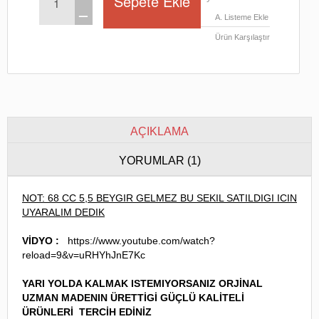
ــ
A. Listeme Ekle
Ürün Karşılaştır
AÇIKLAMA
YORUMLAR (1)
NOT: 68 CC 5,5 BEYGIR GELMEZ BU SEKIL SATILDIGI ICIN
UYARALIM DEDIK
VİDYO :
https://www.youtube.com/watch?
reload=9&v=uRHYhJnE7Kc
YARI YOLDA KALMAK ISTEMIYORSANIZ ORJİNAL
UZMAN MADENIN
ÜRETTİGİ GÜÇLÜ KALİTELİ
ÜRÜNLERİ TERCİH EDİNİZ