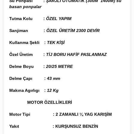
Su Ponpası :
ŞARJLİ OTOMATIK (300M 1400M) su
basan ponpalar
Tutma Kolu :
ÖZEL YAPIM
Sanjiman :
ÖZEL ÜRETİM 2300 DEVİR
Kullanma Şekli :
TEK KİŞİ
Özel Üretim :
TİJ BORU HAFİF PASLANMAZ
Delme Boyu :
20/25 METRE
Delme Çapı :
43 mm
Makına Agırlıgı :
12 Kg
MOTOR ÖZELLİKLERİ
Motor Tipi :
2 ZAMANLI ¼ YAG KARIŞİM
Yakıt :
KURŞUNSUZ BENZİN