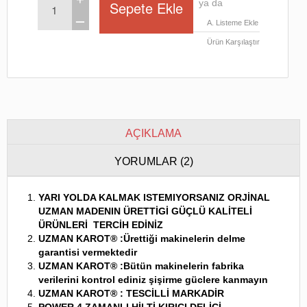
ya da
ــ
A. Listeme Ekle
Ürün Karşılaştır
AÇIKLAMA
YORUMLAR (2)
YARI YOLDA KALMAK ISTEMIYORSANIZ ORJİNAL
UZMAN MADENIN
ÜRETTİGİ GÜÇLÜ KALİTELİ
ÜRÜNLERİ TERCİH EDİNİZ
UZMAN KAROT® :Ürettiği makinelerin delme
garantisi vermektedir
UZMAN KAROT® :Bütün makinelerin fabrika
verilerini kontrol ediniz şişirme güclere kanmayın
UZMAN KAROT® : TESCİLLİ MARKADİR
POWER 4 ZAMANLI HİLTİ KIRICI DELİCİ