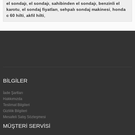
el sondajı
,
el sondajı
,
sahibinden el sondajı
,
benzinli el
karotu
,
el sondaj fiyatları
,
sehpalı sondaj makinesi
,
honda
c 60 hilti
,
akfil hilti
,
BILGILER
İade Şartları
Hakkımızda
Teslimat Bilgileri
Gizlilik Bilgileri
Mesafeli Satış Sözleşmesi
MÜŞTERI SERVISI