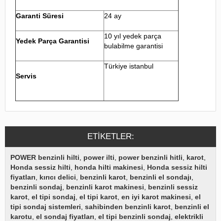
Garanti Süresi
24 ay
10 yıl yedek parça
Yedek Parça Garantisi
bulabilme garantisi
Türkiye istanbul
Servis
ETIKETLER:
POWER benzinli hilti
,
power ilti
,
power benzinli hitli
,
karot
,
Honda sessiz hilti
,
honda hilti makinesi
,
Honda sessiz hilti
fiyatları
,
kırıcı delici
,
benzinli karot
,
benzinli el sondajı
,
benzinli sondaj
,
benzinli karot makinesi
,
benzinli sessiz
karot
,
el tipi sondaj
,
el tipi karot
,
en iyi karot makinesi
,
el
tipi sondaj sistemleri
,
sahibinden benzinli karot
,
benzinli el
karotu
,
el sondaj fiyatları
,
el tipi benzinli sondaj
,
elektrikli