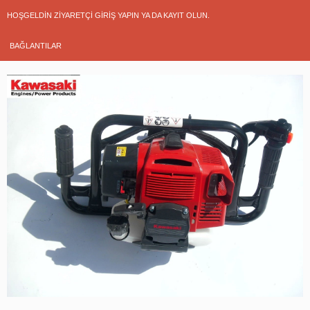
HOŞGELDIN ZIYARETÇI
GIRIŞ YAPIN
YA DA
KAYIT OLUN
.
BAĞLANTILAR