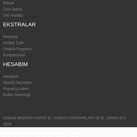
İletişim
Ürün İadesi
Site Haritası
EKSTRALAR
Markalar
Hediye Çeki
Ortaklık Programı
Kampanyalar
HESABIM
Hesabım
Sipariş Geçmişim
Alışveriş Listem
Bülten Aboneliği
UZMAN MADEN® KAROT EL SONDAJ EKİPMANLARI VE EL SONDAJI ©
2026
su pompası,