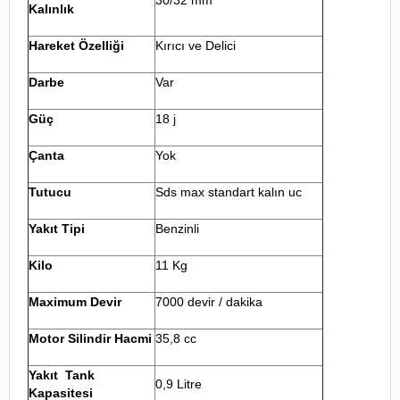
Kalınlık
Hareket Özelliği
Kırıcı ve Delici
Darbe
Var
Güç
18 j
Çanta
Yok
Tutucu
Sds max standart kalın uc
Yakıt Tipi
Benzinli
Kilo
11 Kg
Maximum Devir
7000 devir / dakika
Motor Silindir Hacmi
35,8 cc
Yakıt Tank
0,9 Litre
Kapasitesi