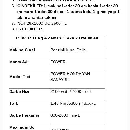
İCİNDEKİLER:
1-
makına1-adet 30 cm keskı 1-adet 30
cm murc 1-adet 30 delıcı 1-tutma kolu 1-gıres yagı 1-
takım anahtar takımı
NOT:28X1000 UC 2500 TL
ÖZELLİKLER
.
POWER 11 Kg 4 Zamanlı Teknik Özellikleri
Makina Cinsi
Benzinli Kırıcı Delici
Marka Adı
POWER
POWER HONDA YAN
Model Tipi
SANAYISI
Darbe Hızı
2100 watt / 7000 r / dk
Tork
1.45 Nm /5300 r / dakika
Darbe Frekansı
800-2800 min-1
Maximum Uc
30/32 mm