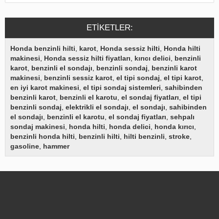
ETIKETLER:
Honda benzinli hilti
,
karot
,
Honda sessiz hilti
,
Honda hilti
makinesi
,
Honda sessiz hilti fiyatları
,
kırıcı delici
,
benzinli
karot
,
benzinli el sondajı
,
benzinli sondaj
,
benzinli karot
makinesi
,
benzinli sessiz karot
,
el tipi sondaj
,
el tipi karot
,
en iyi karot makinesi
,
el tipi sondaj sistemleri
,
sahibinden
benzinli karot
,
benzinli el karotu
,
el sondaj fiyatları
,
el tipi
benzinli sondaj
,
elektrikli el sondajı
,
el sondajı
,
sahibinden
el sondajı
,
benzinli el karotu
,
el sondaj fiyatları
,
sehpalı
sondaj makinesi
,
honda hilti
,
honda delici
,
honda kırıcı
,
benzinli honda hilti
,
benzinli hilti
,
hilti benzinli
,
stroke
,
gasoline
,
hammer