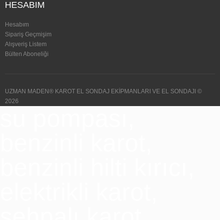
HESABIM
Hesabım
Sipariş Geçmişim
Alışveriş Listem
Bülten Aboneliği
UZMAN MADEN® KAROT EL SONDAJ EKİPMANLARI VE EL SONDAJI ©
2026
su pompası,
benzinli karot,
benzinli hilti kırıcı,
elektrikli karot,
sehpalı karot,