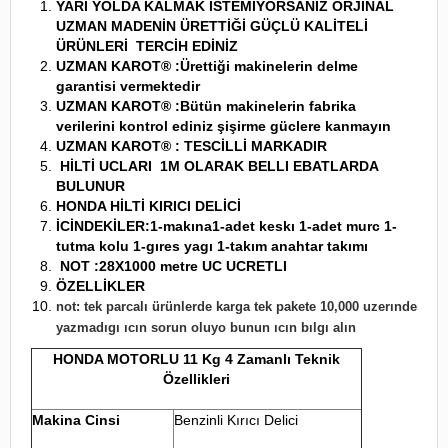
YARI YOLDA KALMAK İSTEMİYORSANIZ ORJİNAL
UZMAN MADENİN
ÜRETTİĞİ GÜÇLÜ KALİTELİ
ÜRÜNLERİ TERCİH EDİNİZ
UZMAN KAROT® :Ürettiği makinelerin delme
garantisi vermektedir
UZMAN KAROT® :Bütün makinelerin fabrika
verilerini kontrol ediniz şişirme güclere kanmayın
UZMAN KAROT® : TESCİLLİ MARKADIR
HİLTİ UCLARI 1M OLARAK BELLI EBATLARDA
BULUNUR
HONDA HİLTİ KIRICI DELİCİ
İCİNDEKİLER:1-makına1-adet keskı 1-adet murc 1-
tutma kolu 1-gıres yagı 1-takım anahtar takımı
NOT :28X1000 metre UC UCRETLI
ÖZELLİKLER
not: tek parcalı ürünlerde karga tek pakete 10,000 uzerınde
yazmadıgı ıcın sorun oluyo bunun ıcın bılgı alın
HONDA MOTORLU 11 Kg 4 Zamanlı Teknik
Özellikleri
Makina Cinsi
Benzinli Kırıcı Delici