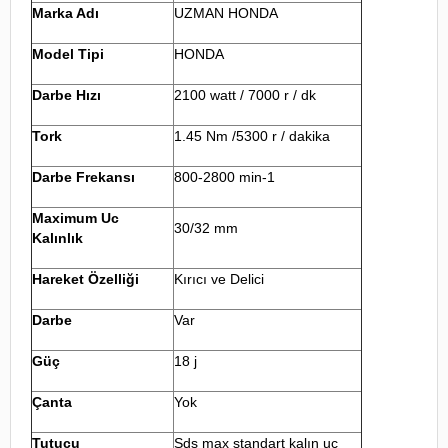
Marka Adı
UZMAN HONDA
Model Tipi
HONDA
Darbe Hızı
2100 watt / 7000 r / dk
Tork
1.45 Nm /5300 r / dakika
Darbe Frekansı
800-2800 min-1
Maximum Uc
30/32 mm
Kalınlık
Hareket Özelliği
Kırıcı ve Delici
Darbe
Var
Güç
18 j
Çanta
Yok
Tutucu
Sds max standart kalın uc