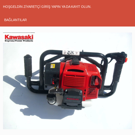
HOŞGELDIN ZIYARETÇI
GIRIŞ YAPIN
YA DA
KAYIT OLUN
.
BAĞLANTILAR