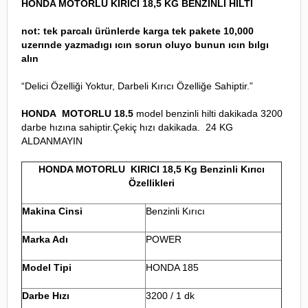
HONDA MOTORLU KIRICI 18,5 KG BENZİNLİ HİLTİ
not: tek parcalı ürünlerde karga tek pakete 10,000
uzerınde yazmadıgı ıcın sorun oluyo bunun ıcın bılgı
alın
“Delici Özelliği Yoktur, Darbeli Kırıcı Özelliğe Sahiptir.”
HONDA MOTORLU 18.5
model benzinli hilti dakikada 3200
darbe hızına sahiptir.Çekiç hızı dakikada. 24 KG
ALDANMAYIN
HONDA MOTORLU KIRICI 18,5 Kg Benzinli Kırıcı
Özellikleri
Makina Cinsi
Benzinli Kırıcı
Marka Adı
POWER
Model Tipi
HONDA 185
Darbe Hızı
3200 / 1 dk