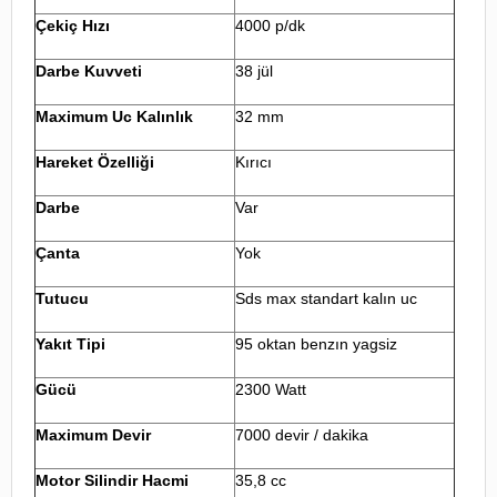
Çekiç Hızı
4000 p/dk
Darbe Kuvveti
38 jül
Maximum Uc Kalınlık
32 mm
Hareket Özelliği
Kırıcı
Darbe
Var
Çanta
Yok
Tutucu
Sds max standart kalın uc
Yakıt Tipi
95 oktan benzın yagsiz
Gücü
2300 Watt
Maximum Devir
7000 devir / dakika
Motor Silindir Hacmi
35,8 cc