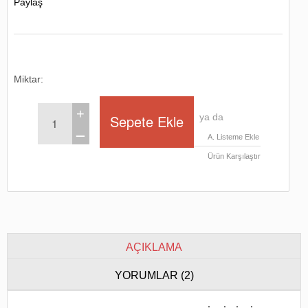
Paylaş
Miktar:
+
ya da
ــ
A. Listeme Ekle
Ürün Karşılaştır
AÇIKLAMA
YORUMLAR (2)