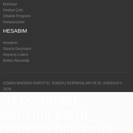
Markalar
Hediye Çeki
Ortaklık Programı
Kampanyalar
HESABIM
Hesabım
Sipariş Geçmişim
Alışveriş Listem
Bülten Aboneliği
UZMAN MADEN® KAROT EL SONDAJ EKİPMANLARI VE EL SONDAJI ©
2026
su pompası,
benzinli karot,
benzinli hilti kırıcı,