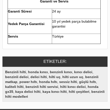
Garanti ve Servis
Garanti Süresi
24 ay
10 yıl yedek parça bulabilme
Yedek Parça Garantisi
garantisi
Servis
Türkiye
ETIKETLER:
Benzinli hilti
,
honda kırıcı
,
benzinli kırıcı
,
kırıcı delici
,
benzinli delici
,
delici hilti
,
hilti uç
,
hilti uzun uç
,
benzinli
matkap
,
power hıltı
,
honda hıltı
,
sessiz hilti
,
güçlü hıltı
,
kaliteli hilti
,
benzinli hilti servisi
,
hilti kırıcı delici
,
honda
gx35
,
kaya delici hilti
,
kaya kırıcı hilti
,
hilti çeşitleri
,
benzinli
hilti modelleri