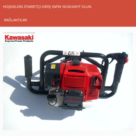
HOŞGELDIN ZIYARETÇI
GIRIŞ YAPIN
YA DA
KAYIT OLUN
.
BAĞLANTILAR