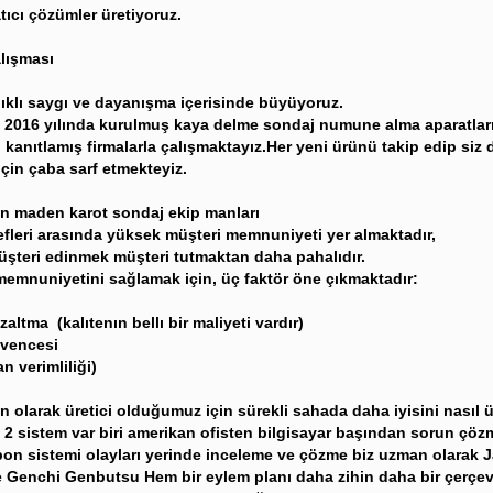
tıcı çözümler üretiyoruz.
lışması
ılıklı saygı ve dayanışma içerisinde büyüyoruz.
 2016 yılında kurulmuş kaya delme sondaj numune alma aparatları
i kanıtlamış firmalarla çalışmaktayız.Her yeni ürünü takip edip siz de
çin çaba sarf etmekteyiz.
n maden karot sondaj ekip manları
fleri arasında yüksek müşteri memnuniyeti yer almaktadır,
şteri edinmek müşteri tutmaktan daha pahalıdır.
memnuniyetini sağlamak için, üç faktör öne çıkmaktadır:
zaltma (kalıtenın bellı bir maliyeti vardır)
üvencesi
n verimliliği)
 olarak üretici olduğumuz için sürekli sahada daha iyisini nasıl ür
2 sistem var biri amerikan ofisten bilgisayar başından sorun çöz
apon sistemi olayları yerinde inceleme ve çözme biz uzman olarak 
Genchi Genbutsu Hem bir eylem planı daha zihin daha bir çerçeve