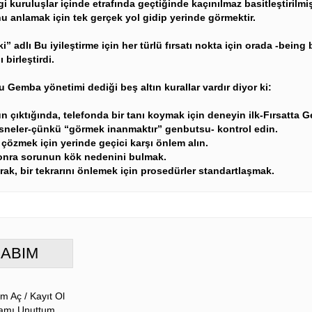
gi kuruluşlar içinde etrafında geçtiğinde kaçınılmaz basitleştirilmi
nu anlamak için tek gerçek yol gidip yerinde görmektir.
” adlı Bu iyileştirme için her türlü fırsatı nokta için orada -being
 birleştirdi.
 Gemba yönetimi dediği beş altın kurallar vardır diyor ki:
un çıktığında, telefonda bir tanı koymak için deneyin ilk-Fırsatta 
 nesneler-çünkü “görmek inanmaktır” genbutsu- kontrol edin.
 çözmek için yerinde geçici karşı önlem alın.
onra sorunun kök nedenini bulmak.
rak, bir tekrarını önlemek için prosedürler standartlaşmak.
ABIM
um Aç
/
Kayıt Ol
amı Unuttum