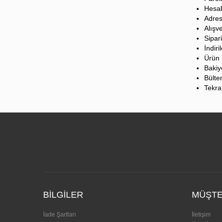
Hesa
Adres
Alışv
Sipar
İndiri
Ürün 
Bakiy
Bülte
Tekra
BILGILER
MÜŞTE
İade Şartları
İletişim