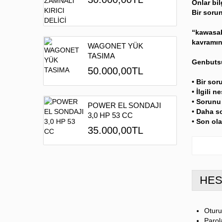
Onlar bil
Bir soru
“kawasaki
kavramını
WAGONET YÜK
TASIMA
Genbutsu
50.000,00TL
• Bir sor
• İlgili
• Sorunu
POWER EL SONDAJI
• Daha s
3,0 HP 53 CC
• Son ola
35.000,00TL
HES
Otur
Parol