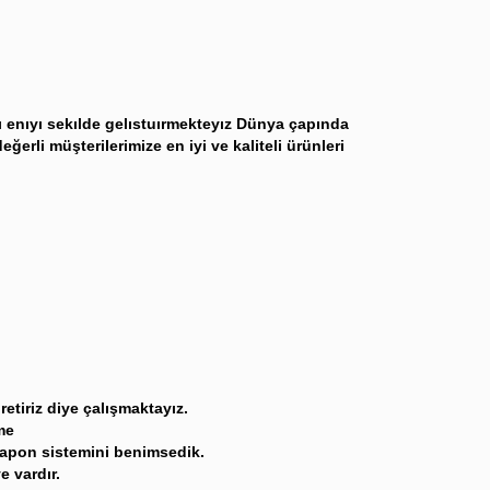
 enıyı sekılde gelıstuırmekteyız Dünya çapında
ğerli müşterilerimize en iyi ve kaliteli ürünleri
etiriz diye çalışmaktayız.
me
Japon sistemini benimsedik.
 vardır.