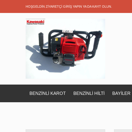
HOŞGELDIN ZIYARETÇI
GIRIŞ YAPIN
YA DA
KAYIT OLUN
.
BENZİNLİ KAROT
BENZİNLİ HİLTİ
BAYİLER