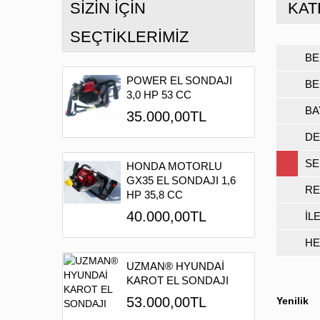
SIZIN IÇIN
KAT
SEÇTIKLERIMIZ
BE
POWER EL SONDAJI
BE
3,0 HP 53 CC
BA
35.000,00TL
DE
SE
HONDA MOTORLU
GX35 EL SONDAJI 1,6
RE
HP 35,8 CC
40.000,00TL
İL
HE
UZMAN® HYUNDAİ
KAROT EL SONDAJI
53.000,00TL
Yenilik