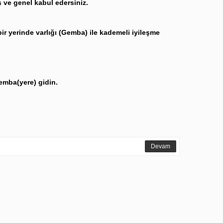
ş ve genel kabul edersiniz.
 bir yerinde varlığı (Gemba) ile kademeli iyileşme
Gemba(yere) gidin.
Devam