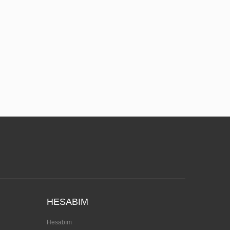
HESABIM
Hesabım