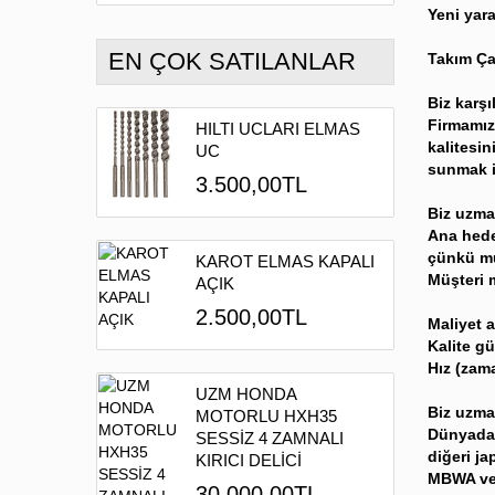
Yeni yara
EN ÇOK SATILANLAR
Takım Ça
Biz karş
Firmamız
HILTI UCLARI ELMAS
kalitesin
UC
sunmak i
3.500,00TL
Biz uzma
Ana hede
çünkü mü
KAROT ELMAS KAPALI
Müşteri 
AÇIK
2.500,00TL
Maliyet a
Kalite g
Hız (zama
UZM HONDA
Biz uzman
MOTORLU HXH35
Dünyada 
SESSİZ 4 ZAMNALI
diğeri j
KIRICI DELİCİ
MBWA ve 
30.000,00TL