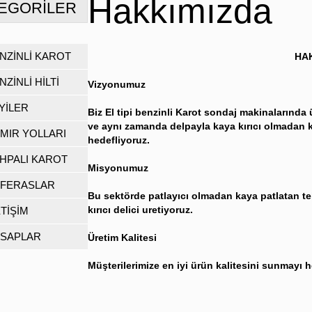
Hakkımızda
EGORILER
NZİNLİ KAROT
HA
NZİNLİ HİLTİ
Vizyonumuz
YİLER
Biz El tipi benzinli Karot sondaj makinalarında 
ve aynı zamanda delpayla kaya kırıcı olmadan k
MIR YOLLARI
hedefliyoruz.
HPALI KAROT
Misyonumuz
FERASLAR
Bu sektörde patlayıcı olmadan kaya patlatan tekn
kırıcı delici uretiyoruz.
ETİŞİM
SAPLAR
Üretim Kalitesi
Müşterilerimize en iyi ürün kalitesini sunmayı h