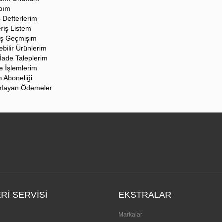
bım
 Defterlerim
eriş Listem
iş Geçmişim
lebilir Ürünlerim
İade Taleplerim
e İşlemlerim
n Aboneliği
rlayan Ödemeler
RI SERVISI
EKSTRALAR
Markalar